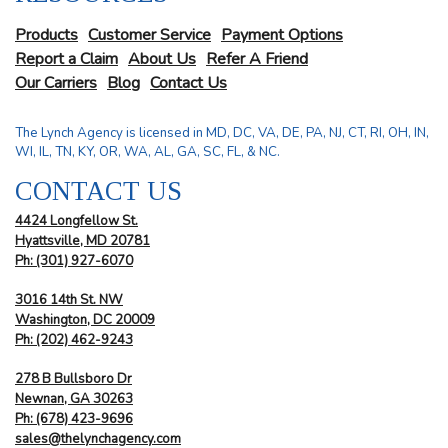
Products
Customer Service
Payment Options
Report a Claim
About Us
Refer A Friend
Our Carriers
Blog
Contact Us
The Lynch Agency is licensed in MD, DC, VA, DE, PA, NJ, CT, RI, OH, IN,
WI, IL, TN, KY, OR, WA, AL, GA, SC, FL, & NC.
CONTACT US
4424 Longfellow St.
Hyattsville, MD 20781
Ph: (301) 927-6070
3016 14th St. NW
Washington, DC 20009
Ph:
(202) 462-9243
278 B Bullsboro Dr
Newnan, GA 30263
Ph:
(678) 423-9696
sales@thelynchagency.com