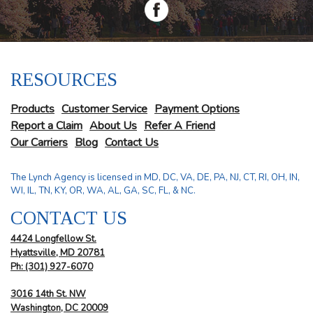
RESOURCES
Products
Customer Service
Payment Options
Report a Claim
About Us
Refer A Friend
Our Carriers
Blog
Contact Us
The Lynch Agency is licensed in MD, DC, VA, DE, PA, NJ, CT, RI, OH, IN,
WI, IL, TN, KY, OR, WA, AL, GA, SC, FL, & NC.
CONTACT US
4424 Longfellow St.
Hyattsville, MD 20781
Ph: (301) 927-6070
3016 14th St. NW
Washington, DC 20009