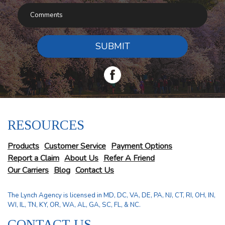
SUBMIT
RESOURCES
Products
Customer Service
Payment Options
Report a Claim
About Us
Refer A Friend
Our Carriers
Blog
Contact Us
The Lynch Agency is licensed in MD, DC, VA, DE, PA, NJ, CT, RI, OH, IN,
WI, IL, TN, KY, OR, WA, AL, GA, SC, FL, & NC.
CONTACT US