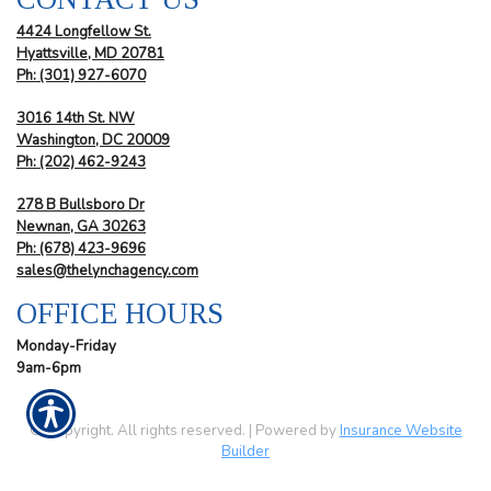
4424 Longfellow St.
Hyattsville, MD 20781
Ph: (301) 927-6070
3016 14th St. NW
Washington, DC 20009
Ph:
(202) 462-9243
278 B Bullsboro Dr
Newnan, GA 30263
Ph:
(678) 423-9696
sales@thelynchagency.com
OFFICE HOURS
Monday-Friday
9am-6pm
© Copyright. All rights reserved. | Powered by
Insurance Website
Builder