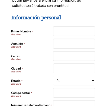
botón Enviar para enviar su información. Su
solicitud será tratada con prontitud.
Información personal
Primer Nombre
*
Apellido
*
Calle
*
Ciudad
*
Estado
*
Código postal
*
Número De Teléfono Primario
*