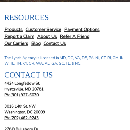
RESOURCES
Products
Customer Service
Payment Options
Report a Claim
About Us
Refer A Friend
Our Carriers
Blog
Contact Us
The Lynch Agency is licensed in MD, DC, VA, DE, PA, NJ, CT, RI, OH, IN,
WI, IL, TN, KY, OR, WA, AL, GA, SC, FL, & NC.
CONTACT US
4424 Longfellow St.
Hyattsville, MD 20781
Ph: (301) 927-6070
3016 14th St. NW
Washington, DC 20009
Ph:
(202) 462-9243
278 B Bullsboro Dr